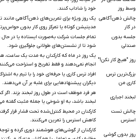
وسط روز
خود را شاداب کنند.
چالش ذهن‌آگاهی
یک روز ویژه برای تمرین‌های ذهن‌آگاهی مانند
در کار
مدیتیشن کوتاه یا تمرکز روی کار بدون حواس‌پرت
جلسه بدون
تمام جلسات شرکت به‌صورت ایستاده یا در حال حر
صندلی
شود تا از نشستن‌های طولانی جلوگیری شود.
یک روز در ماه که کارکنان به مدت یک ساعت، هی
روز "هیچ کار نکن!"
انجام نمی‌دهند و فقط تفریح و استراحت می‌کنند
بزرگ‌ترین ترس
افراد ترس کاری یا حرفه‌ای خود را با تیم به اشترا
کاری من
دیگران پیشنهادهایی برای غلبه بر آن می‌دهند.
هر فرد موظف است در طول روز لبخند بزند. اگر 
لبخند اجباری
لبخند باشد، به او شوخی یا جمله مثبت گفته می
چالش تست
کارکنان در محیط کنترل‌شده تحت فشار قرار گرفت
استرس
کاهش استرس را تمرین می‌کنند.
کارکنان از گوشی‌های هوشمند دوری کرده و توجه 
روز بدون گوشی
وظایف کاری و تعامل با همکاران متمرکز می‌کنند.