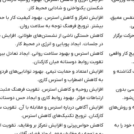
شکستن یکنواختی و شادابی محیط کار.
 تنفس عمیق،
افزایش تمرکز و کاهش استرس. بهبود کیفیت کار با 
ی.
بیشتر. ترویج فرهنگ توجه به سلامت روان.
کت برگزار
کاهش خستگی ناشی از نشستن‌های طولانی. افزایش با
در جلسات. ایجاد پویایی و انرژی در محیط کار.
چ کار واقعی
کاهش استرس و بهبود سلامت روانی. ایجاد تعادل بین 
.
تقویت روابط دوستانه میان کارکنان.
ک گذاشته و
افزایش اعتماد و حمایت تیمی. بهبود توانایی‌های فردی
به کاهش اضطراب و استرس کاری.
کسی بدون
افزایش روحیه و کاهش استرس. تقویت فرهنگ مثبت‌
‌شود.
ارتباطات مؤثر. بهبود روابط کاری و ایجاد حس دوستانه‌
ه و روش‌های
افزایش آگاهی درباره استرس و مقابله با آن. تقویت 
کارکنان. ترویج تکنیک‌های کاهش استرس.
خود را به
کاهش حواس‌پرتی و افزایش تمرکز بر وظایف. تقویت ار
رو و توجه به وظایف مهم. ایجاد فضای آفلاین.